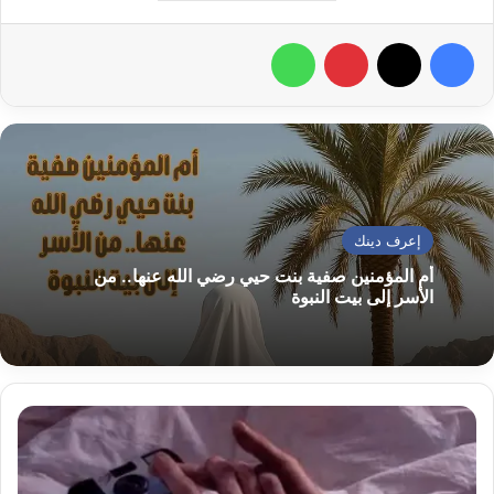
فيسبوك
‫X
بينتيريست
واتساب
إعرف دينك
أم المؤمنين صفية بنت حيي رضي الله عنها.. من
الأسر إلى بيت النبوة
ما
هو
تفسير
حلم