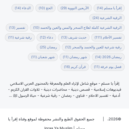
إقرأ يا مسلم
(14)
الأربعين النووية
(29)
الحج
(10)
الدعاء
(14)
الرقية الشرعية
(24)
الرقية الشرعية كاملة لعلاج السحر والمس والعين والحسد
(10)
تفسير
(13)
تفسير الأحلام
(111)
حديث شريف
(13)
دعاء
(12)
رقية شرعية
(11)
رقية شرعية للعين والحسد والسحر
(12)
رمضان
(25)
رمضان 2026
(14)
شهر رمضان
(11)
شهر شعبان
(11)
فضل يوم عرفة
(11)
قرآن كريم
(16)
إقرأ يا مسلم - موقع شامل لإثراء العلم والمعرفة بالمحتوى العربي الاسلامي
فيديوهات إسلامية - قصص دينية - محاضرات دينية - تلاوات القران الكريم -
أدعية - تفسير الاحلام - فتاوي - رمضان - رقية شرعية - حياة الرسول ﷺ …
©2026، |
جميع الحقوق الطبع والنشر محفوظة لموقع وقناة إقرأ يا
مسلم | Iqraa Ya Muslim