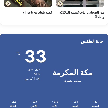
من الصحابي الذي غسلته الملائكه
قصة بلعام بن باعوراء
ولماذا؟
حالة الطقس
33
℃
مكة المكرمة
41º - 32º
37%
4.84 كم/س
سحب متفرقة
44
43
43
41
41
℃
℃
℃
℃
℃
الجمعة
السبت
الأحد
الأثنين
الثلاثاء