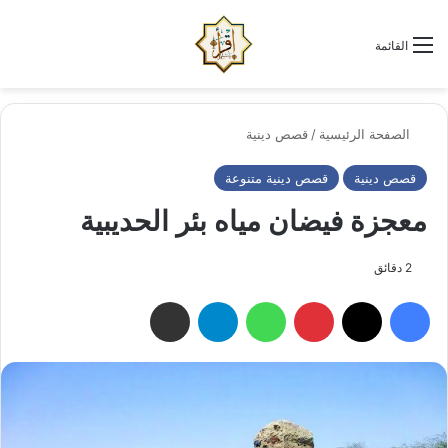
الو
البحث عن
القائمة
الصفحة الرئيسية
/
قصص دينية
قصص دينية
قصص دينية متنوعة
معجزة فيضان مياه بئر الحديبية
2 دقائق
فيسبوك
‫X
بينتيريست
واتساب
تيلقرام
مشاركة عبر البريد الإلكتروني