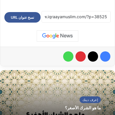
نسخ عنوان URL
فيسبوك
‫X
بينتيريست
واتساب
إعرف دينك
ما هو الشرك الأصغر؟