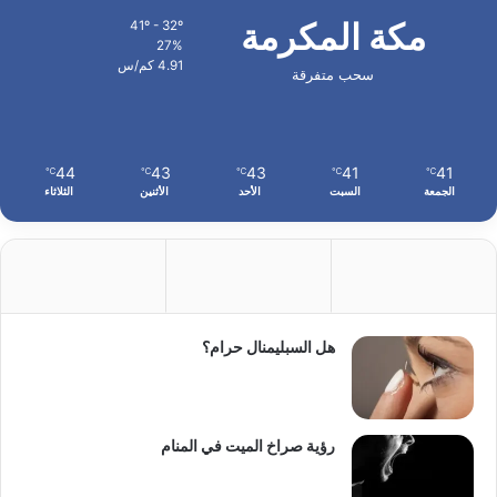
مكة المكرمة
41º - 32º
27%
4.91 كم/س
سحب متفرقة
44
43
43
41
41
℃
℃
℃
℃
℃
الجمعة
السبت
الأحد
الأثنين
الثلاثاء
هل السبليمنال حرام؟
رؤية صراخ الميت في المنام