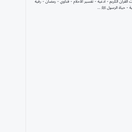
ت القران الكريم - أدعية - تفسير الاحلام - فتاوي - رمضان - رقية
ة - حياة الرسول ﷺ …