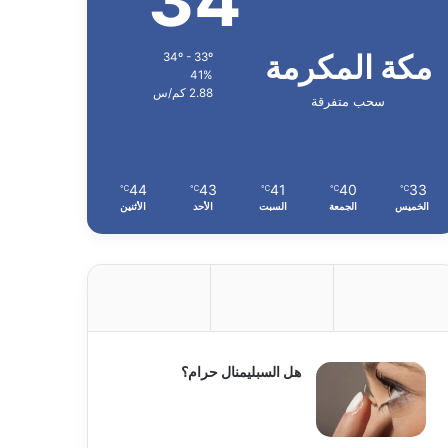
34
مكة المكرمة
34º - 33º
41%
2.88 كم/س
سحب متفرقة
44
43
41
40
33
℃
℃
℃
℃
℃
الخميس
الجمعة
السبت
الأحد
الأثنين
هل السبليمنال حرام؟