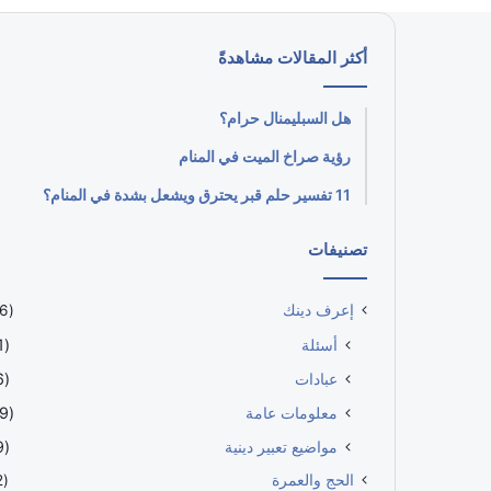
أكثر المقالات مشاهدةً
هل السبليمنال حرام؟
رؤية صراخ الميت في المنام
11 تفسير حلم قبر يحترق ويشعل بشدة في المنام؟
تصنيفات
إعرف دينك
(646)
أسئلة
(161)
عبادات
(116)
معلومات عامة
(209)
مواضيع تعبير دينية
(119)
الحج والعمرة
(152)