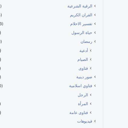
الرقية الشرعية
(112)
القران الكريم
(114)
تفسير الاحلام
(483)
حياة الرسول
60)
رمضان
(191)
أدعية
56)
الصيام
66)
فتاوى
57)
صور دينية
39)
فتاوي اسلامية
(100)
الرجل
المرأة
27)
فتاوى عامة
63)
فيديوهات