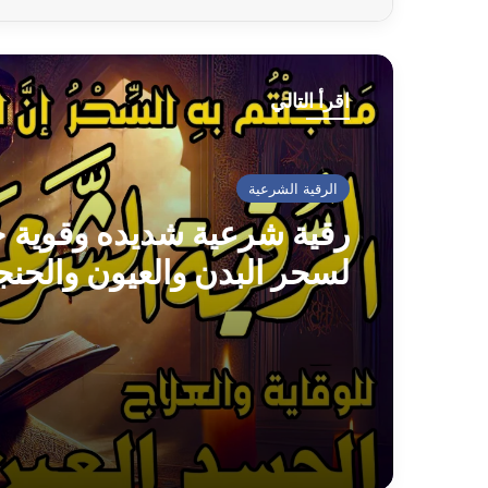
اقرأ التالي
الرقية الشرعية
رقية شرعية شديده وقوية ج
لسحر البدن والعيون والحنج
والأمراض كلها ولعلاج المس
والحسد