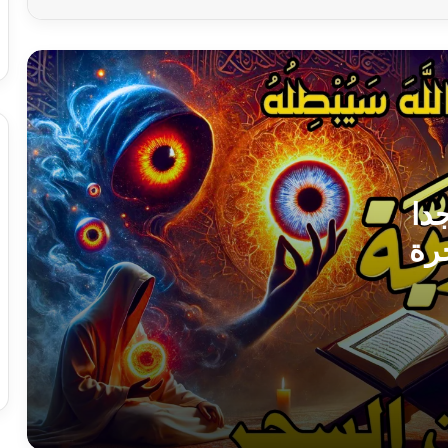
رقية شرعية شديده وقوية جدا لسحر البدن
والعيون والحنجرة والأمراض كلها ولعلاج
المس والعين والحسد
الرقية الشرعية مكتوبة كاملة للمس
دا
والسحر والحسد والعين
رة
 والعين
أسرار سورة تبعد الحسد والعين: كيف تحمي
نفسك من الشرور؟
آيات حرق الجن العاشق