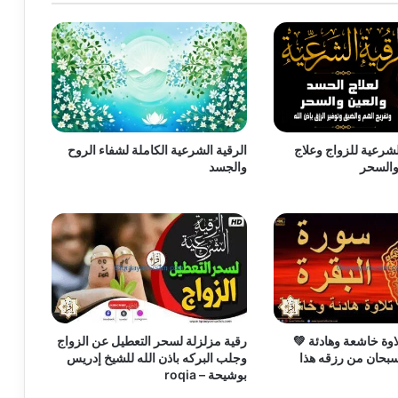
الشرعية للزواج وعلاج
الرقية الشرعية الكاملة لشفاء الروح
والسحر
والجسد
اوة خاشعة وهادئة 💚
رقية مزلزلة لسحر التعطيل عن الزواج
بحان من رزقه هذا
وجلب البركه باذن الله للشيخ إدريس
بوشيحة – roqia