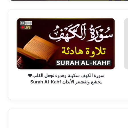
سورة
الكهف
سكينة
وهدوء
تجعل
القلب
❤️
يخشع
وتقشعر
الأبدان
سورة الكهف سكينة وهدوء تجعل القلب❤️
Surah
يخشع وتقشعر الأبدان Surah Al-Kahf
Al-
Kahf