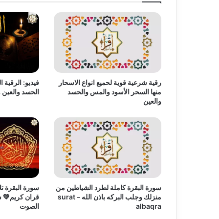
رقية شرعية قوية لحميع انواع الاسحار
فيديو: الرقية 
منها السحر الأسود والمس والحسد
الحسد والعين 
والعين
سورة البقرة كاملة لطرد الشياطين من
سورة البقرة تل
منزلك وجلب البركه باذن الله – surat
قران كريم💚 س
albaqra
الصوت