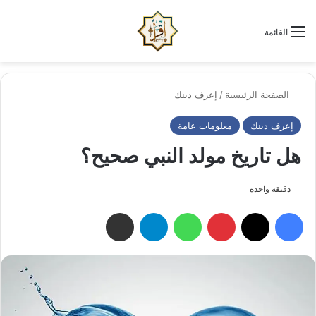
الو
البحث عن
القائمة
الصفحة الرئيسية
/
إعرف دينك
إعرف دينك
معلومات عامة
هل تاريخ مولد النبي صحيح؟
دقيقة واحدة
فيسبوك
‫X
بينتيريست
واتساب
تيلقرام
مشاركة عبر البريد الإلكتروني