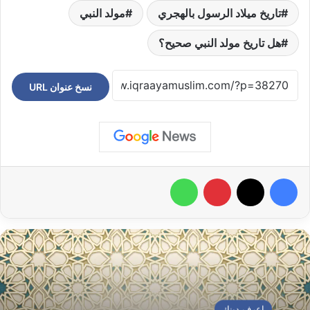
تاريخ ميلاد الرسول بالهجري
مولد النبي
هل تاريخ مولد النبي صحيح؟
نسخ عنوان URL
فيسبوك
‫X
بينتيريست
واتساب
إعرف دينك