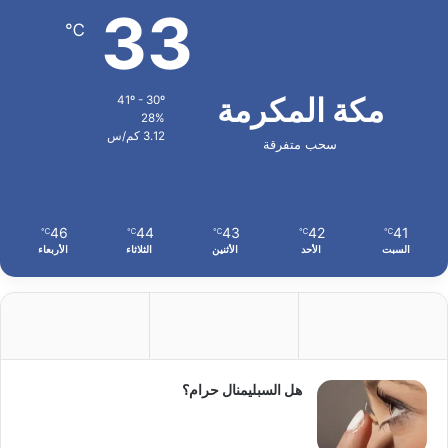
33
℃
مكة المكرمة
41º - 30º
28%
3.12 كم/س
سحب متفرقة
46
44
43
42
41
℃
℃
℃
℃
℃
السبت
الأحد
الأثنين
الثلاثاء
الأربعاء
هل السبليمنال حرام؟