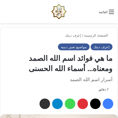
الو
البحث عن
القائمة
الصفحة الرئيسية
/
إعرف دينك
إعرف دينك
مواضيع تعبير دينية
ما هي فوائد اسم الله الصمد
ومعناه… أسماء الله الحسنى
أسرار اسم الله الصمد
7 دقائق
فيسبوك
‫X
بينتيريست
واتساب
تيلقرام
مشاركة عبر البريد الإلكتروني