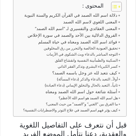
المحتوى :
دلالة اسم الله الصمد في القرآن الكريم والسنة النبوية
المعنى اللغوي لاسم الله الصمد
المعنى العقائدي والتفسيري لـ “اسم الله الصمد”
الفروق الدلالية بين الأحد والصمد في سورة الإخلاص
فوائد اسم الله الصمد ومعناه في حياة المسلم
تحقيق العبودية الخالصة والتحرر من رق المخلوقين
التوجه المباشر بالدعاء وبث الشكوى في الأزمات
السكينة والطمأنينة النفسية وانقشاع القلق
كسر الكبرياء البشري وتذكر الفقر الذاتي
كيف نتعبد لله عز وجل باسمه الصمد؟
أولاً.. التعبد بالدعاء والذكر (دعاء المسألة)
ثانياً.. التعبد بالحال والتخلق الإيماني (دعاء العبادة)
أسئلة شائعة حول اسم الله الصمد ومعناه
هل اسم الله الصمد هو اسم الله الأعظم؟
ما الفرق بين “الغني” و”الصمد” من حيث المعنى؟
كيف يؤثر فهم اسم الصمد في علاج التوتر والاضطرابات النفسية؟
قبل أن نتعرف على التفاصيل اللغوية
والعقدية، دعنا نتأمل الموضع الفريد