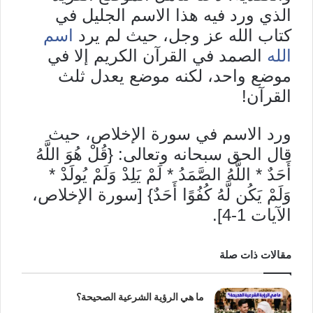
الذي ورد فيه هذا الاسم الجليل في
كتاب الله عز وجل، حيث لم يرد
اسم
الله
الصمد في القرآن الكريم إلا في
موضع واحد، لكنه موضع يعدل ثلث
القرآن!
ورد الاسم في سورة الإخلاص، حيث
قال الحق سبحانه وتعالى: {قُلْ هُوَ اللَّهُ
أَحَدٌ * اللَّهُ الصَّمَدُ * لَمْ يَلِدْ وَلَمْ يُولَدْ *
وَلَمْ يَكُن لَّهُ كُفُوًا أَحَدٌ} [سورة الإخلاص،
الآيات 1-4].
مقالات ذات صلة
ما هي الرؤية الشرعية الصحيحة؟