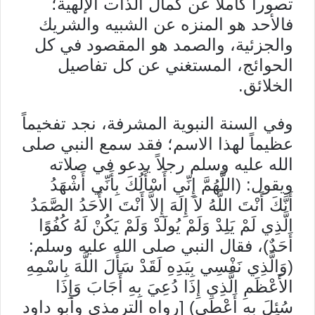
تصوراً كاملاً عن كمال الذات الإلهية؛
فالأحد هو المنزه عن الشبيه والشريك
والجزئية، والصمد هو المقصود في كل
الحوائج، المستغني عن كل تفاصيل
الخلائق.
وفي السنة النبوية المشرفة، نجد تفخيماً
عظيماً لهذا الاسم؛ فقد سمع النبي صلى
الله عليه وسلم رجلاً يدعو في صلاته
ويقول: (اللَّهُمَّ إِنِّي أَسْأَلُكَ بِأَنِّي أَشْهَدُ
أَنَّكَ أَنْتَ اللَّهُ لاَ إِلَهَ إِلاَّ أَنْتَ الأَحَدُ الصَّمَدُ
الَّذِي لَمْ يَلِدْ وَلَمْ يُولَدْ وَلَمْ يَكُنْ لَهُ كُفُوًا
أَحَدٌ)، فقال النبي صلى الله عليه وسلم:
(وَالَّذِي نَفْسِي بِيَدِهِ لَقَدْ سَأَلَ اللَّهَ بِاسْمِهِ
الأَعْظَمِ الَّذِي إِذَا دُعِيَ بِهِ أَجَابَ وَإِذَا
سُئِلَ بِهِ أَعْطَى) [رواه الترمذي وأبو داود