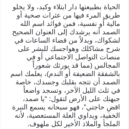
الحياة بطبيعتها دار ابتلاء وكبد، ولا يخلو
طريق المرء فيها من عثرات صحية أو
مالية أو نفسية، فمن فوائد اسم الله
الصمد أنه يرشدك إلى العنوان الصحيح
لشكواك، وبدلاً من قضاء الساعات في
شرح مشاكلك وهواجسك للبشر على
منصات التواصل الاجتماعي أو في
المجالس (مما قد يورثك شعوراً
بالشفقة الضعيفة أو الندم)، يعلمك اسم
الصمد أن تتجه بقلبك وجسدك، خاصة
في ثلث الليل الآخر، وتسجد واضعاً
جبهتك على الأرض لتقول: “يا صمد،
اقضِ حاجتي”، فهو سبحانه يسمع النبرة
الخفية، ويداوي العلة المستعصية، لأنه
الملجأ والملاذ الأخير لكل ملهوف.