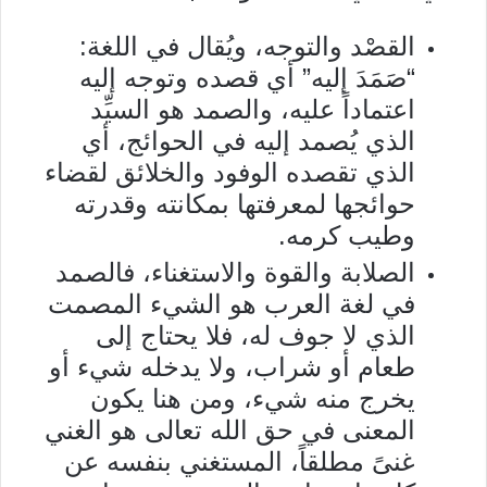
القصْد والتوجه، ويُقال في اللغة:
“صَمَدَ إليه” أي قصده وتوجه إليه
اعتماداً عليه، والصمد هو السيِّد
الذي يُصمد إليه في الحوائج، أي
الذي تقصده الوفود والخلائق لقضاء
حوائجها لمعرفتها بمكانته وقدرته
وطيب كرمه.
الصلابة والقوة والاستغناء، فالصمد
في لغة العرب هو الشيء المصمت
الذي لا جوف له، فلا يحتاج إلى
طعام أو شراب، ولا يدخله شيء أو
يخرج منه شيء، ومن هنا يكون
المعنى في حق الله تعالى هو الغني
غنىً مطلقاً، المستغني بنفسه عن