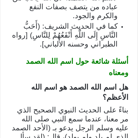
عباده من يتصف بصفات النفع
والكرم والجود.
كما في الحديث الشريف: (أَحَبُّ
النَّاسِ إِلَى اللَّهِ أَنْفَعُهُمْ لِلنَّاسِ) [رواه
الطبراني وحسنه الألباني].
أسئلة شائعة حول اسم الله الصمد
ومعناه
هل اسم الله الصمد هو اسم الله
الأعظم؟
بناءً على الحديث النبوي الصحيح الذي
مر معنا، عندما سمع النبي صلى الله
عليه وسلم الرجل يدعو بـ (الأحد الصمد
الذي لم يلد ولم يولد)، قال: (لقد سأل