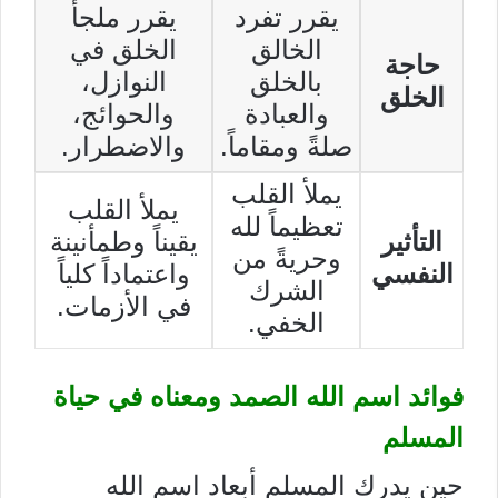
يقرر تفرد
يقرر ملجأ
الخالق
الخلق في
حاجة
بالخلق
النوازل،
الخلق
والعبادة
والحوائج،
صلةً ومقاماً.
والاضطرار.
يملأ القلب
يملأ القلب
تعظيماً لله
التأثير
يقيناً وطمأنينة
وحريةً من
النفسي
واعتماداً كلياً
الشرك
في الأزمات.
الخفي.
فوائد اسم الله الصمد ومعناه في حياة
المسلم
حين يدرك المسلم أبعاد اسم الله