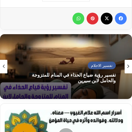
فيسبوك
‫X
بينتيريست
واتساب
تفسير الاحلام
تفسير رؤية ضياع الحذاء في المنام للعزباء لابن
سيرين… بشارة أم تحذير؟
أسرار
اسم
الله
علام