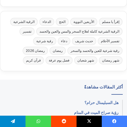
إقرأ يا مسلم
الأربعين النووية
الحج
الدعاء
الرقية الشرعية
الرقية الشرعية كاملة لعلاج السحر والمس والعين والحسد
تفسير
تفسير الأحلام
حديث شريف
دعاء
رقية شرعية
رقية شرعية للعين والحسد والسحر
رمضان
رمضان 2026
شهر رمضان
شهر شعبان
فضل يوم عرفة
قرآن كريم
أكثر المقالات مشاهدةً
هل السبليمنال حرام؟
رؤية صراخ الميت في المنام
11 تفسير حلم قبر يحترق ويشعل بشدة في المنام؟
يسبوك
‫X
واتساب
تيلقرام