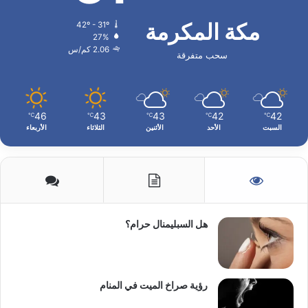
مكة المكرمة
42º - 31º
27%
2.06 كم/س
سحب متفرقة
46
43
43
42
42
℃
℃
℃
℃
℃
السبت
الأحد
الأثنين
الثلاثاء
الأربعاء
هل السبليمنال حرام؟
رؤية صراخ الميت في المنام