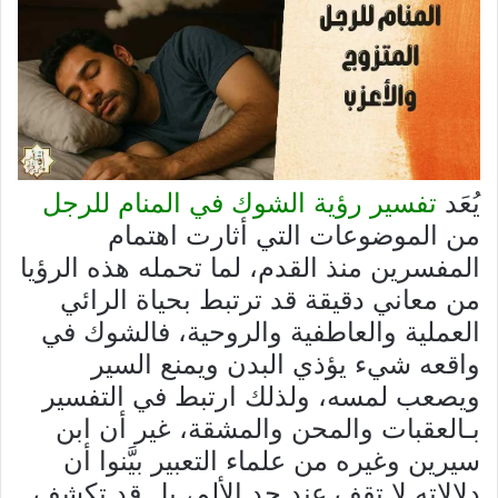
يُعَد
تفسير رؤية الشوك في المنام للرجل
من الموضوعات التي أثارت اهتمام
المفسرين منذ القدم، لما تحمله هذه الرؤيا
من معاني دقيقة قد ترتبط بحياة الرائي
العملية والعاطفية والروحية، فالشوك في
واقعه شيء يؤذي البدن ويمنع السير
ويصعب لمسه، ولذلك ارتبط في التفسير
بـالعقبات والمحن والمشقة، غير أن ابن
سيرين وغيره من علماء التعبير بيَّنوا أن
دلالاته لا تقف عند حد الألم، بل قد تكشف