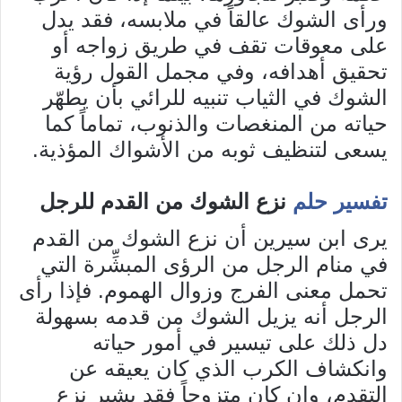
ورأى الشوك عالقاً في ملابسه، فقد يدل
على معوقات تقف في طريق زواجه أو
تحقيق أهدافه، وفي مجمل القول رؤية
الشوك في الثياب تنبيه للرائي بأن يطهّر
حياته من المنغصات والذنوب، تماماً كما
يسعى لتنظيف ثوبه من الأشواك المؤذية.
تفسير حلم
نزع الشوك من القدم للرجل
يرى ابن سيرين أن نزع الشوك من القدم
في منام الرجل من الرؤى المبشِّرة التي
تحمل معنى الفرج وزوال الهموم. فإذا رأى
الرجل أنه يزيل الشوك من قدمه بسهولة
دل ذلك على تيسير في أمور حياته
وانكشاف الكرب الذي كان يعيقه عن
التقدم، وإن كان متزوجاً فقد يشير نزع