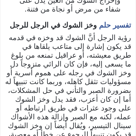
وإخراج الشوك من العين يدل على
شفاء من مرض أو نجاة من فتنة.
تفسير حلم
وخز الشوك في الرجل للرجل
رؤية الرجل أنَّ الشوك قد وخزه في قدمه
قد يكون إشارة إلى متاعب يلقاها في
طريق معيشته، أو عراقيل تمنعه من بلوغ
ما يسعى إليه، فإن كان الرائي متزوجاً دل
وخز الشوك في رجله على هموم أسرية أو
مسؤوليات تثقل كاهله، وربما كانت تنبيهاً له
بضرورة الصبر والتأني في حل المشكلات،
أما إن كان أعزب، فقد يدل وخز الشوك
على وجود عثرات في طريق ارتباطه أو
عمله، لكنه مع الصبر وإزالة هذه الأشواك
سينال التيسير، ويُقال أيضاً إن وخز الشوك
قد يكون تنبيهاً للرجوع عن خطأ أو معصية،