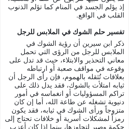
إذ يؤلم الجسد في المنام كما تؤلم الذنوب
القلب في الواقع.
تفسير حلم الشوك في الملابس للرجل
ذكر ابن سيرين أن رؤية الشوك في
الملابس للرجل من الرؤى التي تحمل
معاني التحذير والابتلاء، حيث قد تدل على
وقوعه في مواقف صعبة أو ارتباطه
بعلاقات تُثقله بالهموم، فإن رأى الرجل أن
ثيابه امتلأت بالشوك، فقد يدل ذلك على
تراكم المسؤوليات أو انغماسه في أمور
دنيوية تشغله عن طاعة الله، أما إن كان
متزوجاً ورأى الشوك في ثيابه، فقد يكون
رمزاً لمشكلات أسرية أو خلافات تحتاج إلى
حكمة وصبر لتجاوزها، بينما إذا كان أعزب