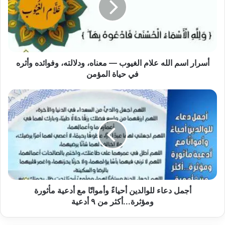
الغيوب
—
معناه،
ودلالته،
وفوائده
وأثره
أسرار اسم الله علام الغيوب — معناه، ودلالته، وفوائده وأثره
في
في حياة المؤمن
حياة
المؤمن
أجمل
دعاء
للوالدين
أحياءً
وأمواتًا
مع
أدعية
مأثورة
ومؤثرة...أكثر
من
أجمل دعاء للوالدين أحياءً وأمواتًا مع أدعية مأثورة
٩
ومؤثرة...أكثر من ٩ أدعية
أدعية