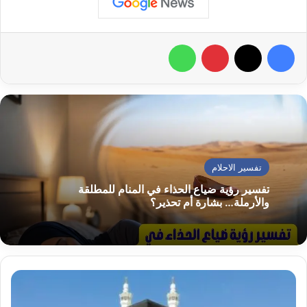
فيسبوك
‫X
بينتيريست
واتساب
تفسير الاحلام
تفسير رؤية ضياع الحذاء في المنام للمطلقة
والأرملة… بشارة أم تحذير؟
تفسير
الصلاة
في