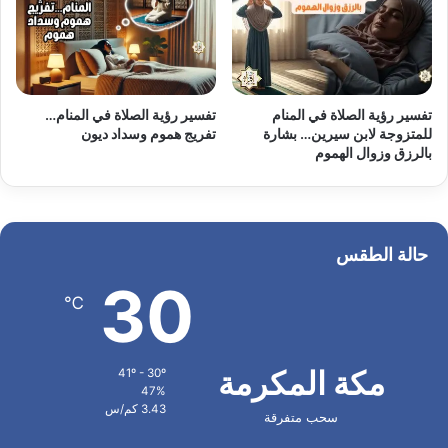
تفسير رؤية الصلاة في المنام
تفسير رؤية الصلاة في المنام…
للمتزوجة لابن سيرين… بشارة
تفريج هموم وسداد ديون
بالرزق وزوال الهموم
حالة الطقس
30
℃
مكة المكرمة
41º - 30º
47%
3.43 كم/س
سحب متفرقة