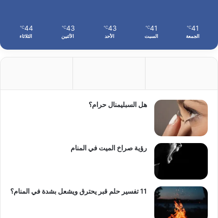
44
43
43
41
41
℃
℃
℃
℃
℃
الجمعة
السبت
الأحد
الأثنين
الثلاثاء
هل السبليمنال حرام؟
رؤية صراخ الميت في المنام
11 تفسير حلم قبر يحترق ويشعل بشدة في المنام؟