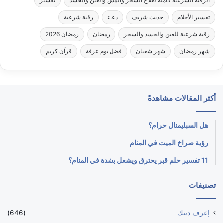
الرقية الشرعية كاملة لعلاج السحر والمس والعين والحسد
تفسير
تفسير الأحلام
حديث شريف
دعاء
رقية شرعية
رقية شرعية للعين والحسد والسحر
رمضان
رمضان 2026
شهر رمضان
شهر شعبان
فضل يوم عرفة
قرآن كريم
أكثر المقالات مشاهدةً
هل السبليمنال حرام؟
رؤية صراخ الميت في المنام
11 تفسير حلم قبر يحترق ويشعل بشدة في المنام؟
تصنيفات
إعرف دينك
(646)