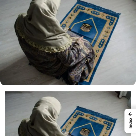
←
Index