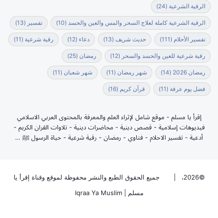
الرقية الشرعية
(24)
الرقية الشرعية كاملة لعلاج السحر والمس والعين والحسد
(10)
تفسير
(13)
تفسير الأحلام
(111)
حديث شريف
(13)
دعاء
(12)
رقية شرعية
(11)
رقية شرعية للعين والحسد والسحر
(12)
رمضان
(25)
رمضان 2026
(14)
شهر رمضان
(11)
شهر شعبان
(11)
فضل يوم عرفة
(11)
قرآن كريم
(16)
إقرأ يا مسلم - موقع شامل لإثراء العلم والمعرفة بالمحتوى العربي الاسلامي
فيديوهات إسلامية - قصص دينية - محاضرات دينية - تلاوات القران الكريم -
أدعية - تفسير الاحلام - فتاوي - رمضان - رقية شرعية - حياة الرسول ﷺ …
©2026، |
جميع الحقوق الطبع والنشر محفوظة لموقع وقناة إقرأ يا
مسلم | Iqraa Ya Muslim
فيسبوك
‫X
بينتيريست
‫YouTube
‫TikTok
ملخص