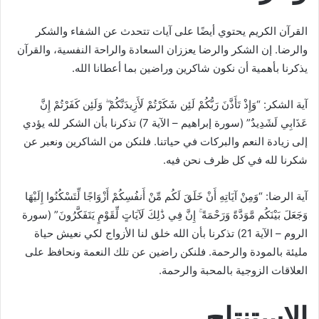
القرآن الكريم يحتوي أيضًا على آيات تتحدث عن الشفاء والشكر
والرضا. إن الشكر والرضا يعززان السعادة والراحة النفسية، والقرآن
يذكرنا بأهمية أن نكون شاكرين وراضين بما أعطانا الله.
آية الشكر: “وَإِذْ تَأَذَّنَ رَبُّكُمْ لَئِن شَكَرْتُمْ لَأَزِيدَنَّكُمْ ۖ وَلَئِن كَفَرْتُمْ إِنَّ
عَذَابِي لَشَدِيدٌ” (سورة إبراهيم – الآية 7) تذكرنا بأن الشكر لله يؤدي
إلى زيادة النعم والبركات في حياتنا. فلنكن من الشاكرين ونعبر عن
شكرنا لله في كل ظرف نحن فيه.
آية الرضا: “وَمِنْ آيَاتِهِ أَنْ خَلَقَ لَكُم مِّنْ أَنفُسِكُمْ أَزْوَاجًا لِّتَسْكُنُوا إِلَيْهَا
وَجَعَلَ بَيْنَكُم مَّوَدَّةً وَرَحْمَةً ۚ إِنَّ فِي ذَٰلِكَ لَآيَاتٍ لِّقَوْمٍ يَتَفَكَّرُونَ” (سورة
الروم – الآية 21) تذكرنا بأن الله خلق لنا الأزواج لكي نعيش حياة
مليئة بالمودة والرحمة. فلنكن راضين عن تلك النعمة ونحافظ على
العلاقات الزوجية بالمحبة والرحمة.
الاستنتاج