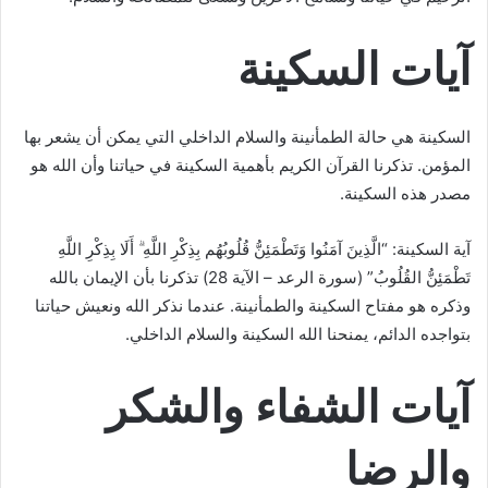
آيات السكينة
السكينة هي حالة الطمأنينة والسلام الداخلي التي يمكن أن يشعر بها
المؤمن. تذكرنا القرآن الكريم بأهمية السكينة في حياتنا وأن الله هو
مصدر هذه السكينة.
آية السكينة: “الَّذِينَ آمَنُوا وَتَطْمَئِنُّ قُلُوبُهُم بِذِكْرِ اللَّهِ ۗ أَلَا بِذِكْرِ اللَّهِ
تَطْمَئِنُّ القُلُوبُ” (سورة الرعد – الآية 28) تذكرنا بأن الإيمان بالله
وذكره هو مفتاح السكينة والطمأنينة. عندما نذكر الله ونعيش حياتنا
بتواجده الدائم، يمنحنا الله السكينة والسلام الداخلي.
آيات الشفاء والشكر
والرضا