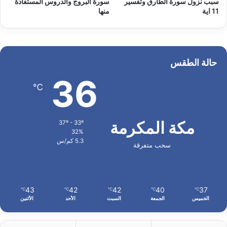
سبب نزول سورة الطارق وتفسير
سورة البروج والدروس المستفادة
11 اية
منها
حالة الطقس
36
℃
مكة المكرمة
37º - 33º
32%
5.3 كم/س
سحب متفرقة
43
42
42
40
37
℃
℃
℃
℃
℃
الخميس
الجمعة
السبت
الأحد
الأثنين