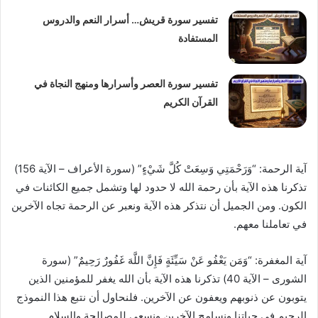
تفسير سورة قريش… أسرار النعم والدروس
المستفادة
تفسير سورة العصر وأسرارها ومنهج النجاة في
القرآن الكريم
آية الرحمة: “وَرَحْمَتِي وَسِعَتْ كُلَّ شَيْءٍ” (سورة الأعراف – الآية 156)
تذكرنا هذه الآية بأن رحمة الله لا حدود لها وتشمل جميع الكائنات في
الكون. ومن الجميل أن نتذكر هذه الآية ونعبر عن الرحمة تجاه الآخرين
في تعاملنا معهم.
آية المغفرة: “وَمَن يَعْفُو عَنْ سَيِّئَةٍ فَإِنَّ اللَّهَ غَفُورٌ رَحِيمٌ” (سورة
الشورى – الآية 40) تذكرنا هذه الآية بأن الله يغفر للمؤمنين الذين
يتوبون عن ذنوبهم ويعفون عن الآخرين. فلنحاول أن نتبع هذا النموذج
الرحيم في حياتنا ونسامح الآخرين ونسعى للمصالحة والسلام.