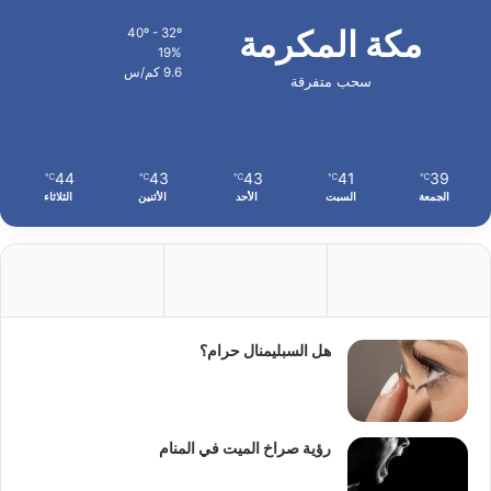
مكة المكرمة
40º - 32º
19%
9.6 كم/س
سحب متفرقة
44
43
43
41
39
℃
℃
℃
℃
℃
الجمعة
السبت
الأحد
الأثنين
الثلاثاء
هل السبليمنال حرام؟
رؤية صراخ الميت في المنام