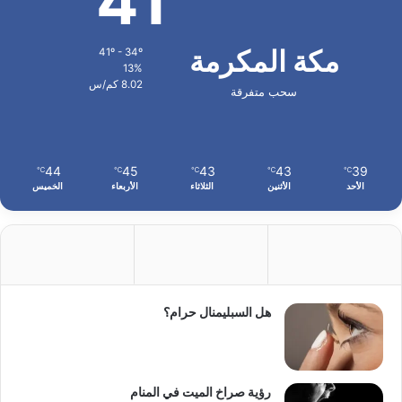
41
مكة المكرمة
41º - 34º
13%
8.02 كم/س
سحب متفرقة
44
45
43
43
39
℃
℃
℃
℃
℃
الأحد
الأثنين
الثلاثاء
الأربعاء
الخميس
هل السبليمنال حرام؟
رؤية صراخ الميت في المنام