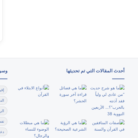
أحدث المقالات التي تم تحديثها
وسو
إقر
الد
الر
تفس
دعا