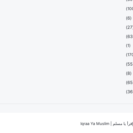
(6)
(
(
(1)
(
(8)
(
(
 Iqraa Ya Muslim