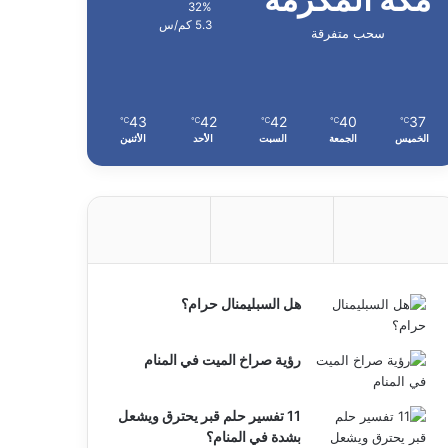
32%
5.3 كم/س
سحب متفرقة
43
42
42
40
37
℃
℃
℃
℃
℃
الخميس
الجمعة
السبت
الأحد
الأثنين
هل السبليمنال حرام؟
رؤية صراخ الميت في المنام
11 تفسير حلم قبر يحترق ويشعل
بشدة في المنام؟