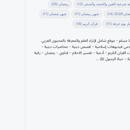
ة شرعية للعين والحسد والسحر
(12)
رمضان
(25)
ن 2026
(14)
شهر رمضان
(11)
شهر شعبان
(11)
 يوم عرفة
(11)
قرآن كريم
(16)
يا مسلم - موقع شامل لإثراء العلم والمعرفة بالمحتوى العربي
امي فيديوهات إسلامية - قصص دينية - محاضرات دينية -
ت القران الكريم - أدعية - تفسير الاحلام - فتاوي - رمضان - رقية
ة - حياة الرسول ﷺ …