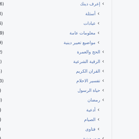
إعرف دينك
(646)
أسئلة
(161)
عبادات
(116)
معلومات عامة
(209)
مواضيع تعبير دينية
(119)
الحج والعمرة
(152)
الرقية الشرعية
(112)
القران الكريم
(114)
تفسير الاحلام
(483)
حياة الرسول
60)
رمضان
(191)
أدعية
56)
الصيام
66)
فتاوى
57)
صور دينية
39)