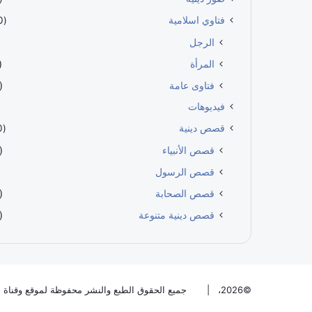
فتاوي اسلامية
(100)
الرجل
المرأة
27)
فتاوى عامة
63)
فيديوهات
قصص دينية
(170)
قصص الأنبياء
55)
قصص الرسول
قصص الصحابة
65)
قصص دينية متنوعة
36)
©2026، |
جميع الحقوق الطبع والنشر محفوظة لموقع وقناة إقرأ يا مسلم |