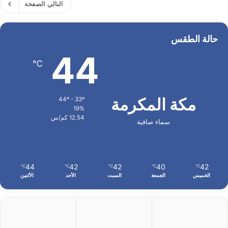
التالي الصفحة
حالة الطقس
44
℃
مكة المكرمة
44º - 33º
19%
12.54 كم/س
سماء صافية
44
42
42
40
42
℃
℃
℃
℃
℃
الخميس
الجمعة
السبت
الأحد
الأثنين