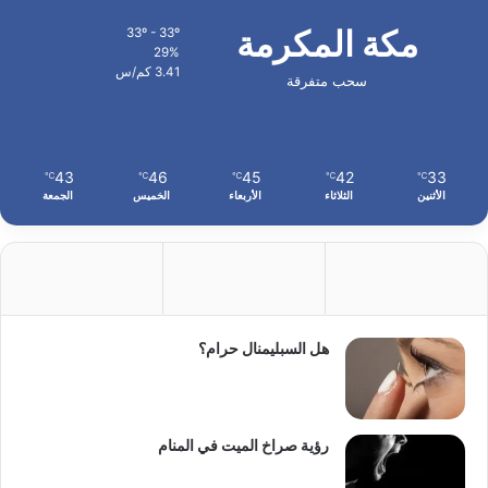
مكة المكرمة
33º - 33º
29%
3.41 كم/س
سحب متفرقة
43
46
45
42
33
℃
℃
℃
℃
℃
الأثنين
الثلاثاء
الأربعاء
الخميس
الجمعة
هل السبليمنال حرام؟
رؤية صراخ الميت في المنام