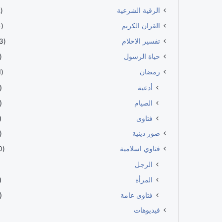
الرقية الشرعية
(112)
القران الكريم
(114)
تفسير الاحلام
(483)
حياة الرسول
60)
رمضان
(191)
أدعية
56)
الصيام
66)
فتاوى
57)
صور دينية
39)
فتاوي اسلامية
(100)
الرجل
المرأة
27)
فتاوى عامة
63)
فيديوهات