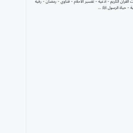
ت القران الكريم - أدعية - تفسير الاحلام - فتاوي - رمضان - رقية
ة - حياة الرسول ﷺ …