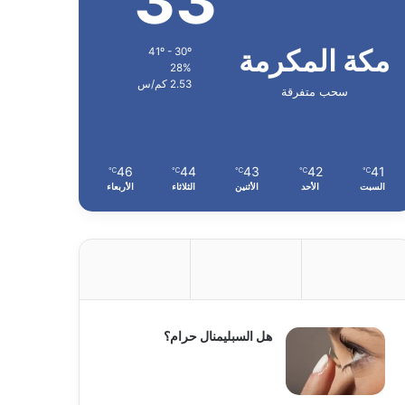
33
مكة المكرمة
41º - 30º
28%
2.53 كم/س
سحب متفرقة
46
44
43
42
41
℃
℃
℃
℃
℃
السبت
الأحد
الأثنين
الثلاثاء
الأربعاء
هل السبليمنال حرام؟