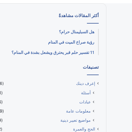
أكثر المقالات مشاهدةً
هل السبليمنال حرام؟
رؤية صراخ الميت في المنام
11 تفسير حلم قبر يحترق ويشعل بشدة في المنام؟
تصنيفات
إعرف دينك
(646)
أسئلة
(161)
عبادات
(116)
معلومات عامة
(209)
مواضيع تعبير دينية
(119)
الحج والعمرة
(152)