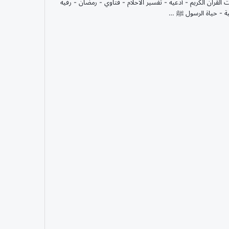
ت القران الكريم - أدعية - تفسير الاحلام - فتاوي - رمضان - رقية
ة - حياة الرسول ﷺ …