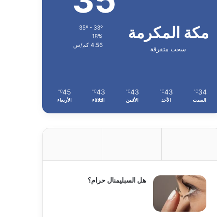
35
مكة المكرمة
35º - 33º
18%
4.56 كم/س
سحب متفرقة
45
43
43
43
34
℃
℃
℃
℃
℃
السبت
الأحد
الأثنين
الثلاثاء
الأربعاء
هل السبليمنال حرام؟