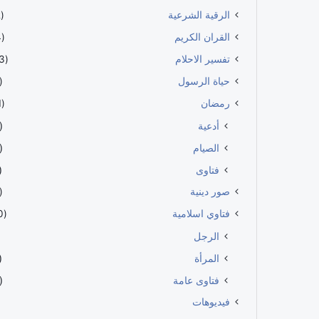
الرقية الشرعية
(112)
القران الكريم
(114)
تفسير الاحلام
(483)
حياة الرسول
60)
رمضان
(191)
أدعية
56)
الصيام
66)
فتاوى
57)
صور دينية
39)
فتاوي اسلامية
(100)
الرجل
المرأة
27)
فتاوى عامة
63)
فيديوهات