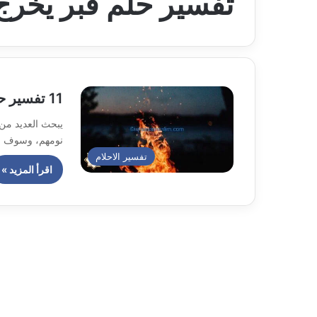
تفسير حلم قبر يخرج
11 تفسير حلم قبر يحترق ويشعل بشدة في المنام؟
يبحث العديد من 
نومهم، وسوف نق
تفسير الاحلام
اقرأ المزيد »