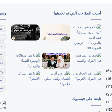
أحدث المقالات التي تم تحديثها
وسو
إقر
الد
الر
تفس
دعا
رقي
رمضا
فضل
تابعنا على فيسبوك
إقرأ 
الاسل