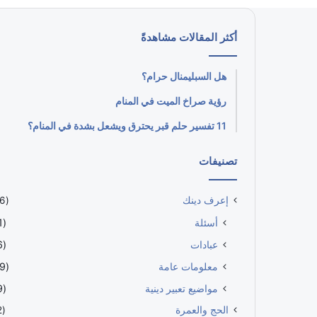
أكثر المقالات مشاهدةً
هل السبليمنال حرام؟
رؤية صراخ الميت في المنام
11 تفسير حلم قبر يحترق ويشعل بشدة في المنام؟
تصنيفات
إعرف دينك
(646)
أسئلة
(161)
عبادات
(116)
معلومات عامة
(209)
مواضيع تعبير دينية
(119)
الحج والعمرة
(152)