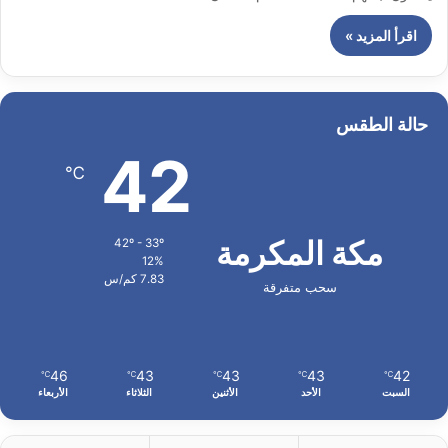
اقرأ المزيد »
حالة الطقس
42
℃
مكة المكرمة
42º - 33º
12%
7.83 كم/س
سحب متفرقة
46
43
43
43
42
℃
℃
℃
℃
℃
السبت
الأحد
الأثنين
الثلاثاء
الأربعاء