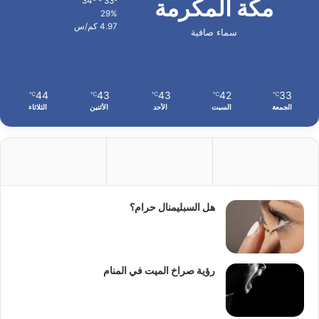
مكة المكرمة
34º - 33º
29%
4.97 كم/س
سماء صافية
44
43
43
42
33
℃
℃
℃
℃
℃
الجمعة
السبت
الأحد
الأثنين
الثلاثاء
هل السبليمنال حرام؟
رؤية صراخ الميت في المنام