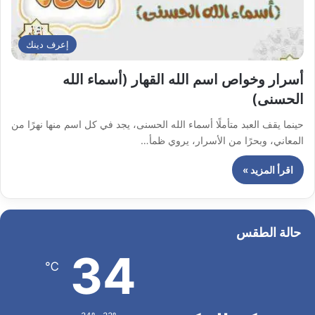
إعرف دينك
أسرار وخواص اسم الله القهار (أسماء الله
الحسنى)
حينما يقف العبد متأملًا أسماء الله الحسنى، يجد في كل اسم منها نهرًا من
المعاني، وبحرًا من الأسرار، يروي ظمأ…
اقرأ المزيد »
حالة الطقس
34
℃