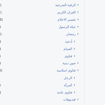
الرقية الشرعية
(112)
القران الكريم
(114)
تفسير الاحلام
(483)
حياة الرسول
60)
رمضان
(191)
أدعية
56)
الصيام
66)
فتاوى
57)
صور دينية
39)
فتاوي اسلامية
(100)
الرجل
المرأة
27)
فتاوى عامة
63)
فيديوهات