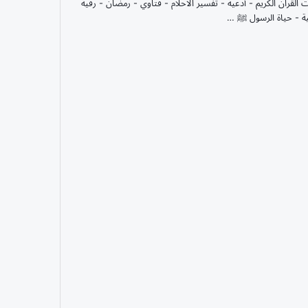
ت القران الكريم - أدعية - تفسير الاحلام - فتاوي - رمضان - رقية
ة - حياة الرسول ﷺ …