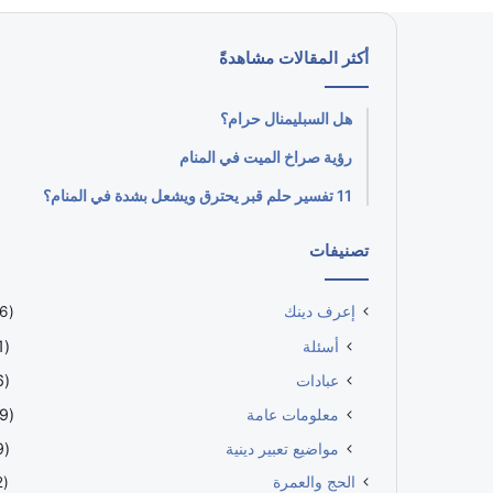
أكثر المقالات مشاهدةً
هل السبليمنال حرام؟
رؤية صراخ الميت في المنام
11 تفسير حلم قبر يحترق ويشعل بشدة في المنام؟
تصنيفات
إعرف دينك
(646)
أسئلة
(161)
عبادات
(116)
معلومات عامة
(209)
مواضيع تعبير دينية
(119)
الحج والعمرة
(152)