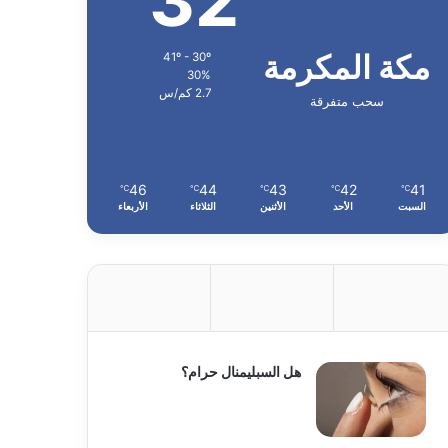
32
مكة المكرمة
41º - 30º
30%
2.7 كم/س
سحب متفرقة
46
44
43
42
41
℃
℃
℃
℃
℃
السبت
الأحد
الأثنين
الثلاثاء
الأربعاء
هل السبليمنال حرام؟