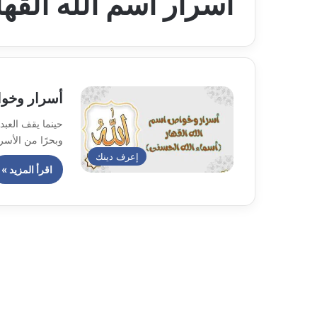
أسرار اسم الله القها
أسرار وخوا
حينما يقف العبد 
وبحرًا من الأس
إعرف دينك
اقرأ المزيد »