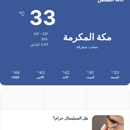
33
℃
مكة المكرمة
33º - 33º
30%
3.43 كم/س
سحب متفرقة
44
43
42
41
33
℃
℃
℃
℃
℃
الجمعة
السبت
الأحد
الأثنين
الثلاثاء
هل السبليمنال حرام؟