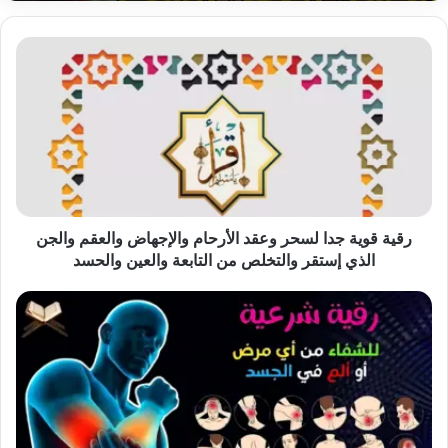
رقية
قوية
جدا
لسحر
وعقد
الأرحام
والإجهاض
والعقم
والجن
الذي
رقية قوية جدا لسحر وعقد الأرحام والإجهاض والعقم والجن
إستقر
الذي إستقر والتخلص من التابعة والعين والحسد
والتخلص
من
الرقية
التابعة
الشرعية
والعين
الشاملة
والحسد
للبيت
والنفس
والأولاد
من
السحر