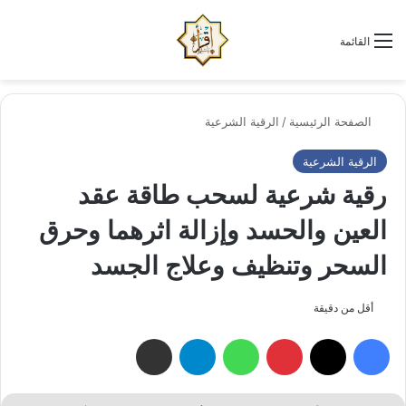
الو
البحث عن
القائمة
الصفحة الرئيسية
/
الرقية الشرعية
الرقية الشرعية
رقية شرعية لسحب طاقة عقد
العين والحسد وإزالة اثرهما وحرق
السحر وتنظيف وعلاج الجسد
أقل من دقيقة
فيسبوك
‫X
بينتيريست
واتساب
تيلقرام
مشاركة عبر البريد الإلكتروني