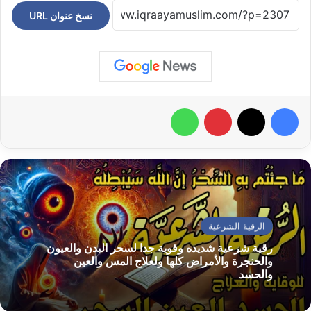
نسخ عنوان URL
فيسبوك
‫X
بينتيريست
واتساب
الرقية الشرعية
رقية شرعية شديده وقوية جدا لسحر البدن والعيون
والحنجرة والأمراض كلها ولعلاج المس والعين
والحسد