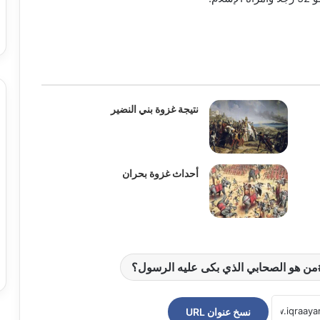
نتيجة غزوة بني النضير
أحداث غزوة بحران
من هو الصحابي الذي بكى عليه الرسول؟
نسخ عنوان URL