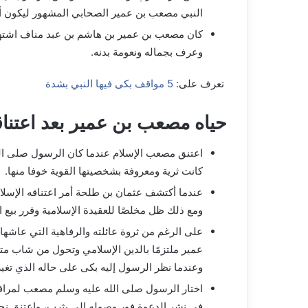
النبي مصعب بن عمير الصحابي المشهور ليكون أ
كان مصعب بن عمير بن هاشم بن عبد مناف اشتهر 
وعرف بجماله ونعومة بدنه.
تعرف على:
5 مواقف بكى فيها النبي بشدة
حياه مصعب بن عمير بعد اعتناق
اعتنق مصعب الإسلام عندما كان الرسول صلى الله
كانت ثرية ومعروفة بشخصيتها القوية خوفا منها.
عندما أكتشف عثمان بن طلحة أمر اعتناقه الإسلام 
ومع ذلك ظل مخلصًا للعقيدة الإسلامية وقرر بيع ال
على الرغم من ثروة عائلته والرفاهية التي عاشها 
عمير ملتزمًا بالدين الإسلامي وتحول من شاب متر
وعندما نظر الرسول إليه بكى على حاله الذي تغير 
اختار الرسول صلى الله عليه وسلم مصعب لمرافقة
في نشر الدعوة فور وصوله إلى يثرب، واعتنق نحو 52 رجلاً وامرأة الإسل