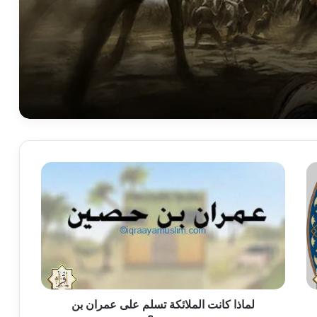
كيف انتهت غزوة صفين؟
لماذا
كانت
الملائكة
تسلم
على
عمران
بن
حصين؟
لماذا كانت الملائكة تسلم على عمران بن