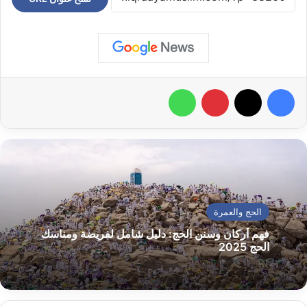
فيسبوك
‫X
بينتيريست
واتساب
الحج والعمرة
فهم أركان وسنن الحج: دليل شامل لفريضة ومناسك
الحج 2025