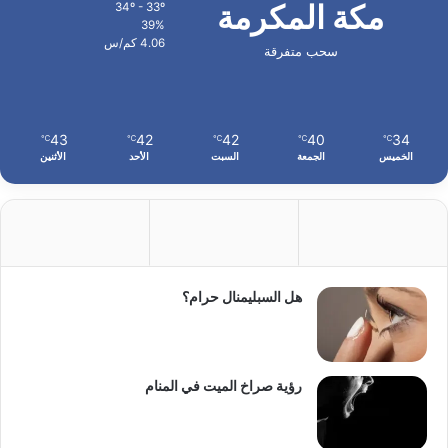
مكة المكرمة
34º - 33º
39%
4.06 كم/س
سحب متفرقة
43
42
42
40
34
℃
℃
℃
℃
℃
الخميس
الجمعة
السبت
الأحد
الأثنين
هل السبليمنال حرام؟
رؤية صراخ الميت في المنام