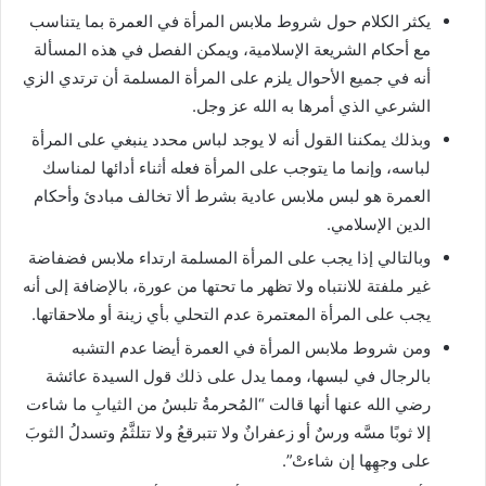
يكثر الكلام حول شروط ملابس المرأة في العمرة بما يتناسب
مع أحكام الشريعة الإسلامية، ويمكن الفصل في هذه المسألة
أنه في جميع الأحوال يلزم على المرأة المسلمة أن ترتدي الزي
الشرعي الذي أمرها به الله عز وجل.
وبذلك يمكننا القول أنه لا يوجد لباس محدد ينبغي على المرأة
لباسه، وإنما ما يتوجب على المرأة فعله أثناء أدائها لمناسك
العمرة هو لبس ملابس عادية بشرط ألا تخالف مبادئ وأحكام
الدين الإسلامي.
وبالتالي إذا يجب على المرأة المسلمة ارتداء ملابس فضفاضة
غير ملفتة للانتباه ولا تظهر ما تحتها من عورة، بالإضافة إلى أنه
يجب على المرأة المعتمرة عدم التحلي بأي زينة أو ملاحقاتها.
ومن شروط ملابس المرأة في العمرة أيضا عدم التشبه
بالرجال في لبسها، ومما يدل على ذلك قول السيدة عائشة
رضي الله عنها أنها قالت “المُحرمةُ تلبسُ من الثيابِ ما شاءت
إلا ثوبًا مسَّه ورسٌ أو زعفرانٌ ولا تتبرقعُ ولا تتلثَّمُ وتسدلُ الثوبَ
على وجهِها إن شاءتْ”.