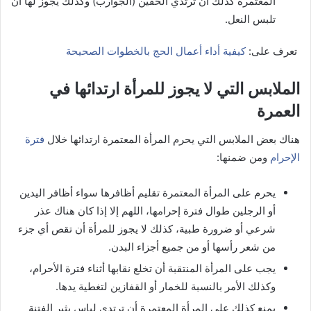
المعتمرة كذلك أن ترتدي الخفين (الجوارب) وكذلك يجوز لها أن
تلبس النعل.
تعرف على:
كيفية أداء أعمال الحج بالخطوات الصحيحة
الملابس التي لا يجوز للمرأة ارتدائها في
العمرة
هناك بعض الملابس التي يحرم المرأة المعتمرة ارتدائها خلال
فترة
الإحرام
ومن ضمنها:
يحرم على المرأة المعتمرة تقليم أظافرها سواء أظافر اليدين
أو الرجلين طوال فترة إحرامها، اللهم إلا إذا كان هناك عذر
شرعي أو ضرورة طبية، كذلك لا يجوز للمرأة أن تقص أي جزء
من شعر رأسها أو من جميع أجزاء البدن.
يجب على المرأة المنتقبة أن تخلع نقابها أثناء فترة الأحرام،
وكذلك الأمر بالنسبة للخمار أو القفازين لتغطية يدها.
يمنع كذلك على المرأة المعتمرة أن ترتدي لباس يثير الفتنة