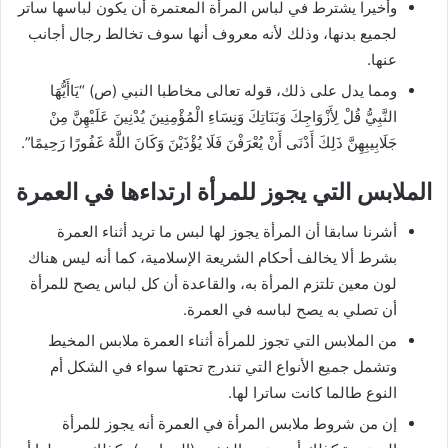
وأخيرا يشترط في لباس المرأة المعتمرة أن يكون لباسها ساتر
لجميع بدنها، وذلك لأنه معروف أنها سوف تخالط رجال أجانب
عنها.
ومما يدل على ذلك، قوله تعالى مخاطبا النبي (ص) “يَاأَيُّهَا
النَّبِيُّ قُلْ لِأَزْوَاجِكَ وَبَنَاتِكَ وَنِسَاءِ الْمُؤْمِنِينَ يُدْنِينَ عَلَيْهِنَّ مِنْ
جَلَابِيبِهِنَّ ذَلِكَ أَدْنَى أَنْ يُعْرَفْنَ فَلَا يُؤْذَيْنَ وَكَانَ اللَّهُ غَفُورًا رَحِيمًا”.
الملابس التي يجوز للمرأة ارتداءها في العمرة
أشرنا سابقا أن المرأة يجوز لها لبس ما تريد أثناء العمرة
بشرط ألا يخالف أحكام الشريعة الإسلامية، كما أنه ليس هناك
لون معين تلتزم المرأة به، والقاعدة أن كل لباس يصح للمرأة
أن تصلي به يصح لباسه في العمرة.
من الملابس التي تجوز للمرأة أثناء العمرة ملابس المخيط
وتشمل جميع الأنواع التي تندرج تحتها سواء في الشكل أم
النوع طالما كانت ساترا لها.
إن من شروط ملابس المرأة في العمرة أنه يجوز للمرأة