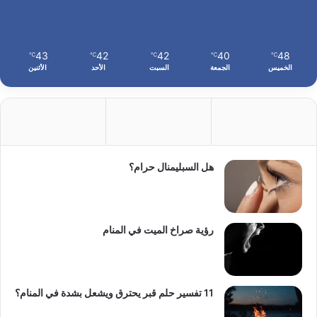
43
42
42
40
48
℃
℃
℃
℃
℃
الخميس
الجمعة
السبت
الأحد
الأثنين
هل السبليمنال حرام؟
رؤية صراخ الميت في المنام
11 تفسير حلم قبر يحترق ويشعل بشدة في المنام؟