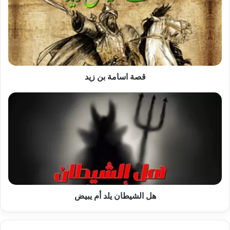
زيد
قصة اسامة بن زيد
هل
الشيطان
يلد
أم
يبيض
هل الشيطان يلد أم يبيض