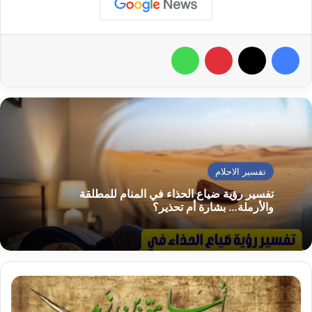
فيسبوك
‫X
بينتيريست
واتساب
تفسير الاحلام
تفسير رؤية ضياع الحذاء في المنام للمطلقة
والأرملة… بشارة أم تحذير؟
قصة
اسامة
بن