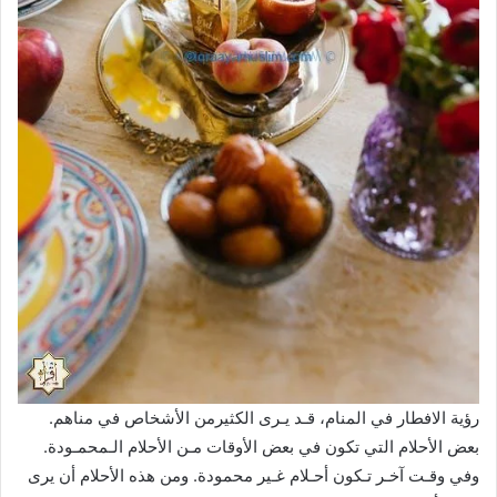
رؤية الافطار في المنام، قـد يـرى الكثيرمن الأشخاص في مناهم.
بعض الأحلام التي تكون في بعض الأوقات مـن الأحلام الـمحمـودة.
وفي وقـت آخـر تـكون أحـلام غـير محمودة. ومن هذه الأحلام أن يرى