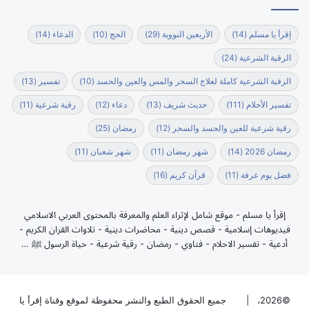
إقرأ يا مسلم
(14)
الأربعين النووية
(29)
الحج
(10)
الدعاء
(14)
الرقية الشرعية
(24)
الرقية الشرعية كاملة لعلاج السحر والمس والعين والحسد
(10)
تفسير
(13)
تفسير الأحلام
(111)
حديث شريف
(13)
دعاء
(12)
رقية شرعية
(11)
رقية شرعية للعين والحسد والسحر
(12)
رمضان
(25)
رمضان 2026
(14)
شهر رمضان
(11)
شهر شعبان
(11)
فضل يوم عرفة
(11)
قرآن كريم
(16)
إقرأ يا مسلم - موقع شامل لإثراء العلم والمعرفة بالمحتوى العربي الاسلامي
فيديوهات إسلامية - قصص دينية - محاضرات دينية - تلاوات القران الكريم -
أدعية - تفسير الاحلام - فتاوي - رمضان - رقية شرعية - حياة الرسول ﷺ …
©2026، |
جميع الحقوق الطبع والنشر محفوظة لموقع وقناة إقرأ يا