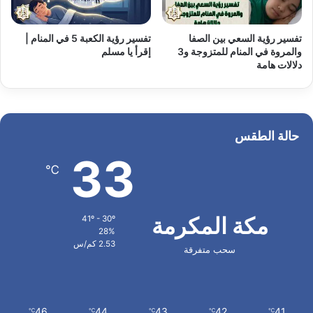
تفسير رؤية السعي بين الصفا
تفسير رؤية الكعبة 5 في المنام |
والمروة في المنام للمتزوجة و3
إقرأ يا مسلم
دلالات هامة
حالة الطقس
33
℃
مكة المكرمة
41º - 30º
28%
2.53 كم/س
سحب متفرقة
46
44
43
42
41
℃
℃
℃
℃
℃