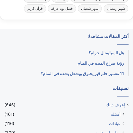
شهر رمضان
شهر شعبان
فضل يوم عرفة
قرآن كريم
أكثر المقالات مشاهدةً
هل السبليمنال حرام؟
رؤية صراخ الميت في المنام
11 تفسير حلم قبر يحترق ويشعل بشدة في المنام؟
تصنيفات
إعرف دينك
(646)
أسئلة
(161)
عبادات
(116)
معلومات عامة
(209)