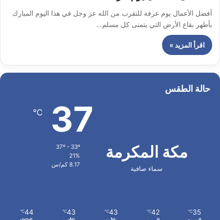
أفضل الأعمال يوم عرفة للتقرب من الله عز وجل في هذا اليوم المبارك
بأطهر بقاع الأرض التي يتمنى كل مسلم…
اقرأ المزيد »
حالة الطقس
37
℃
مكة المكرمة
37º - 33º
21%
8.17 كم/س
سماء صافية
44
43
43
42
35
℃
℃
℃
℃
℃