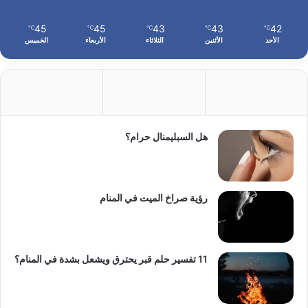
45
45
43
43
42
℃
℃
℃
℃
℃
الأحد
الأثنين
الثلاثاء
الأربعاء
الخميس
هل السبليمنال حرام؟
رؤية صراخ الميت في المنام
11 تفسير حلم قبر يحترق ويشعل بشدة في المنام؟