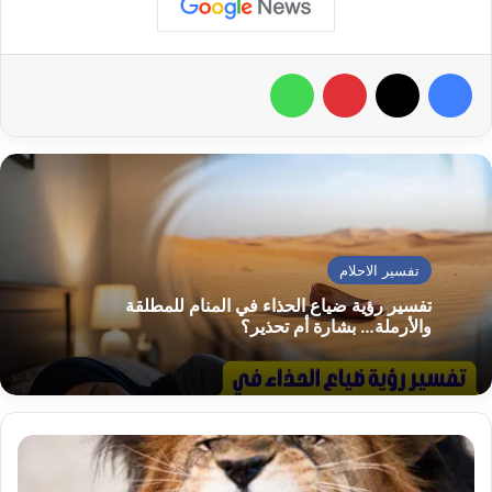
فيسبوك
‫X
بينتيريست
واتساب
تفسير الاحلام
تفسير رؤية ضياع الحذاء في المنام للمطلقة
والأرملة… بشارة أم تحذير؟
ماذا
يدل
تفسير