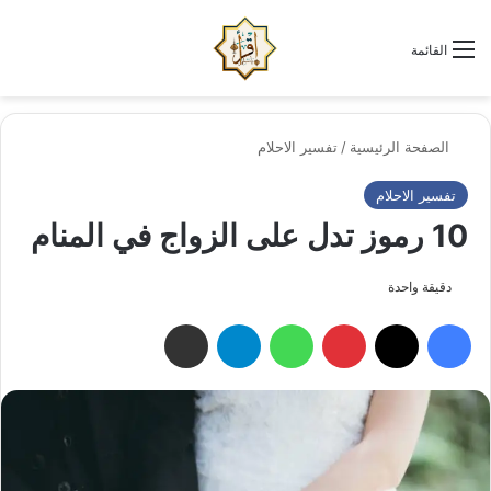
الو
البحث عن
القائمة
الصفحة الرئيسية
/
تفسير الاحلام
تفسير الاحلام
10 رموز تدل على الزواج في المنام
دقيقة واحدة
فيسبوك
‫X
بينتيريست
واتساب
تيلقرام
مشاركة عبر البريد الإلكتروني