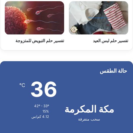
تفسير حلم لبس العيد
تفسير حلم التبويض للمتزوجة
حالة الطقس
36
℃
مكة المكرمة
42º - 33º
15%
4.12 كم/س
سحب متفرقة