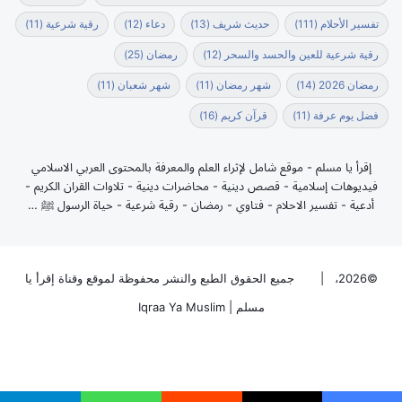
تفسير الأحلام
(111)
حديث شريف
(13)
دعاء
(12)
رقية شرعية
(11)
رقية شرعية للعين والحسد والسحر
(12)
رمضان
(25)
رمضان 2026
(14)
شهر رمضان
(11)
شهر شعبان
(11)
فضل يوم عرفة
(11)
قرآن كريم
(16)
إقرأ يا مسلم - موقع شامل لإثراء العلم والمعرفة بالمحتوى العربي الاسلامي
فيديوهات إسلامية - قصص دينية - محاضرات دينية - تلاوات القران الكريم -
أدعية - تفسير الاحلام - فتاوي - رمضان - رقية شرعية - حياة الرسول ﷺ …
©2026، |
جميع الحقوق الطبع والنشر محفوظة لموقع وقناة إقرأ يا
مسلم | Iqraa Ya Muslim
فيسبوك
‫X
بينتيريست
‫YouTube
‫TikTok
ملخص
الموقع