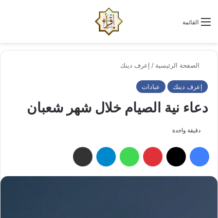
الو
البحث عن
القائمة
الصفحة الرئيسية
/
إعرف دينك
إعرف دينك
عبادات
دعاء نية الصيام خلال شهر شعبان
دقيقة واحدة
فيسبوك
‫X
بينتيريست
واتساب
تيلقرام
مشاركة عبر البريد الإلكتروني