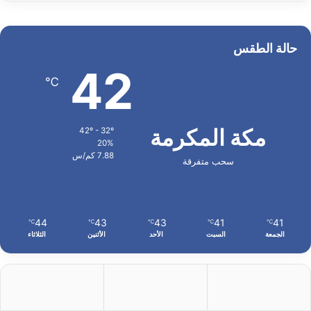
حالة الطقس
42
℃
مكة المكرمة
42º - 32º
20%
7.88 كم/س
سحب متفرقة
44
43
43
41
41
℃
℃
℃
℃
℃
الجمعة
السبت
الأحد
الأثنين
الثلاثاء