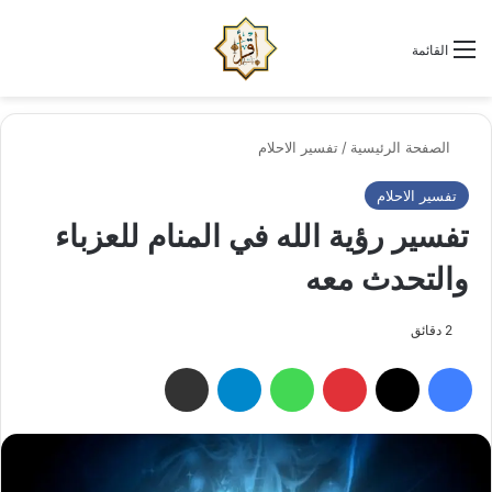
الو
البحث عن
القائمة
الصفحة الرئيسية
/
تفسير الاحلام
تفسير الاحلام
تفسير رؤية الله في المنام للعزباء
والتحدث معه
2 دقائق
فيسبوك
‫X
بينتيريست
واتساب
تيلقرام
مشاركة عبر البريد الإلكتروني