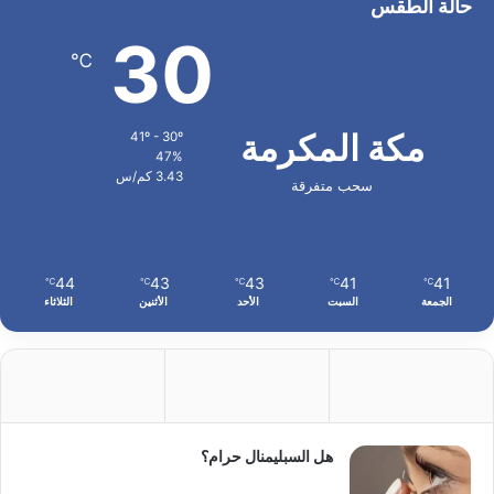
حالة الطقس
30
℃
مكة المكرمة
41º - 30º
47%
3.43 كم/س
سحب متفرقة
44
43
43
41
41
℃
℃
℃
℃
℃
الجمعة
السبت
الأحد
الأثنين
الثلاثاء
هل السبليمنال حرام؟